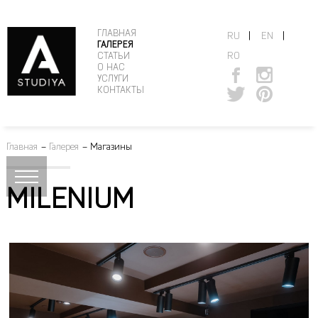
ГЛАВНАЯ
|
|
RU
EN
ГАЛЕРЕЯ
RO
СТАТЬИ
О НАС
УСЛУГИ
КОНТАКТЫ
Главная
–
Галерея
–
Магазины
MILENIUM