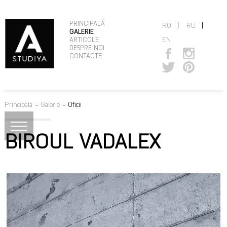
PRINCIPALĂ
|
|
RO
RU
GALERIE
EN
ARTICOLE
DESPRE NOI
CONTACTE
Principală
–
Galerie
–
Oficii
BIROUL VADALEX