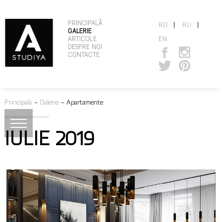
PRINCIPALĂ
|
|
RO
RU
GALERIE
EN
ARTICOLE
DESPRE NOI
CONTACTE
Principală
–
Galerie
–
Apartamente
IULIE 2019